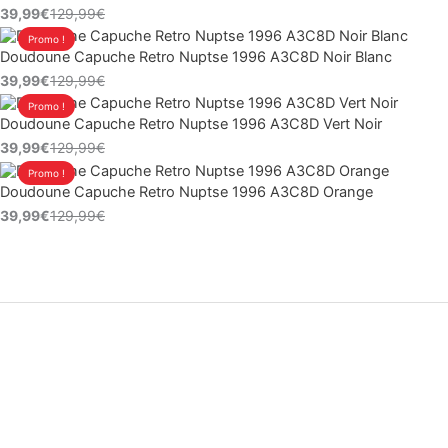
39,99
€
129,99
€
initial
actuel
Le
Le
Promo !
était :
est :
Doudoune Capuche Retro Nuptse 1996 A3C8D Noir Blanc
prix
prix
129,99€.
39,99€.
39,99
€
129,99
€
initial
actuel
Le
Le
Promo !
était :
est :
Doudoune Capuche Retro Nuptse 1996 A3C8D Vert Noir
prix
prix
129,99€.
39,99€.
39,99
€
129,99
€
initial
actuel
Le
Le
Promo !
était :
est :
Doudoune Capuche Retro Nuptse 1996 A3C8D Orange
prix
prix
129,99€.
39,99€.
39,99
€
129,99
€
initial
actuel
était :
est :
129,99€.
39,99€.
L’art de l’hiver selon
Norka