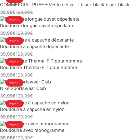
était :
est :
COMMERCIAL PUFF – Veste d’hiver – black black black black
prix
prix
129,99€.
39,99€.
39,99
€
129,99
€
initial
actuel
Le
Le
Promo !
était :
est :
Doudoune longue duvet déperlante
prix
prix
129,99€.
39,99€.
39,99
€
129,99
€
initial
actuel
Le
Le
Promo !
était :
est :
Doudoune à capuche déperlante
prix
prix
129,99€.
39,99€.
39,99
€
129,99
€
initial
actuel
Le
Le
Promo !
était :
est :
Doudoune Therma-FIT pour homme
prix
prix
129,99€.
39,99€.
39,99
€
129,99
€
initial
actuel
Le
Le
Promo !
était :
est :
Nike Sportswear Club
prix
prix
129,99€.
39,99€.
39,99
€
129,99
€
initial
actuel
Le
Le
Promo !
était :
est :
Doudoune à capuche en nylon
prix
prix
129,99€.
39,99€.
39,99
€
129,99
€
initial
actuel
Le
Le
Promo !
était :
est :
Doudoune avec monogramme
prix
prix
129,99€.
39,99€.
39,99
€
129,99
€
initial
actuel