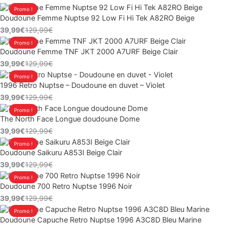
Le
Le
Promo !
était :
est :
Doudoune Femme Nuptse 92 Low Fi Hi Tek A82RO Beige
prix
prix
129,99€.
39,99€.
39,99
€
129,99
€
initial
actuel
Le
Le
Promo !
était :
est :
Doudoune Femme TNF JKT 2000 A7URF Beige Clair
prix
prix
129,99€.
39,99€.
39,99
€
129,99
€
initial
actuel
Le
Le
Promo !
était :
est :
1996 Retro Nuptse – Doudoune en duvet – Violet
prix
prix
129,99€.
39,99€.
39,99
€
129,99
€
initial
actuel
Le
Le
Promo !
était :
est :
The North Face Longue doudoune Dome
prix
prix
129,99€.
39,99€.
39,99
€
129,99
€
initial
actuel
Le
Le
Promo !
était :
est :
Doudoune Saikuru A853I Beige Clair
prix
prix
129,99€.
39,99€.
39,99
€
129,99
€
initial
actuel
Le
Le
Promo !
était :
est :
Doudoune 700 Retro Nuptse 1996 Noir
prix
prix
129,99€.
39,99€.
39,99
€
129,99
€
initial
actuel
Le
Le
Promo !
était :
est :
Doudoune Capuche Retro Nuptse 1996 A3C8D Bleu Marine
prix
prix
129,99€.
39,99€.