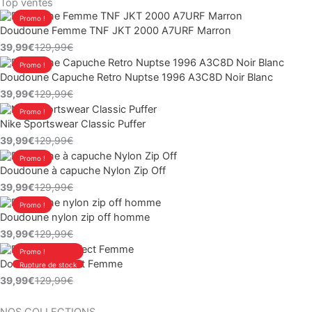
Top ventes
Le
Le
Promo !
Doudoune Femme TNF JKT 2000 A7URF Marron
prix
prix
39,99
€
129,99
€
initial
actuel
Le
Le
Promo !
était :
est :
Doudoune Capuche Retro Nuptse 1996 A3C8D Noir Blanc
prix
prix
129,99€.
39,99€.
39,99
€
129,99
€
initial
actuel
Le
Le
Promo !
était :
est :
Nike Sportswear Classic Puffer
prix
prix
129,99€.
39,99€.
39,99
€
129,99
€
initial
actuel
Le
Le
Promo !
était :
est :
Doudoune à capuche Nylon Zip Off
prix
prix
129,99€.
39,99€.
39,99
€
129,99
€
initial
actuel
Le
Le
Promo !
était :
est :
Doudoune nylon zip off homme
prix
prix
129,99€.
39,99€.
39,99
€
129,99
€
initial
actuel
Le
Le
Promo !
était :
est :
Doudoune Puffect Femme
Rupture de stock
prix
prix
129,99€.
39,99€.
39,99
€
129,99
€
initial
actuel
était :
est :