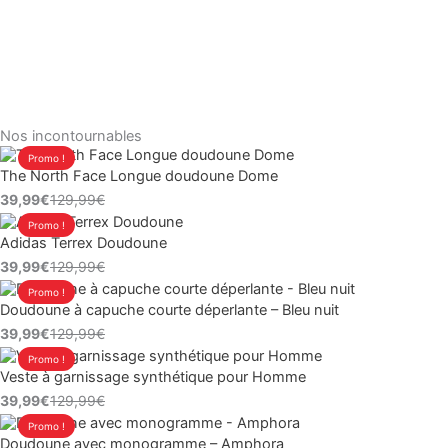
Nos incontournables
Le
Le
Promo !
The North Face Longue doudoune Dome
prix
prix
39,99
€
129,99
€
initial
actuel
Le
Le
Promo !
était :
est :
Adidas Terrex Doudoune
prix
prix
129,99€.
39,99€.
39,99
€
129,99
€
initial
actuel
Le
Le
Promo !
était :
est :
Doudoune à capuche courte déperlante – Bleu nuit
prix
prix
129,99€.
39,99€.
39,99
€
129,99
€
initial
actuel
Le
Le
Promo !
était :
est :
Veste à garnissage synthétique pour Homme
prix
prix
129,99€.
39,99€.
39,99
€
129,99
€
initial
actuel
Le
Le
Promo !
était :
est :
Doudoune avec monogramme – Amphora