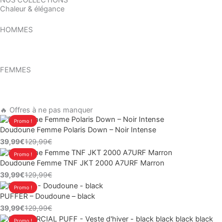
NOS COLLECTIONS
129,99€.
39,99€.
Chaleur & élégance
HOMMES
DÉCOUVRIR
FEMMES
DÉCOUVRIR
🔥 Offres à ne pas manquer
Le
Le
Promo !
Doudoune Femme Polaris Down – Noir Intense
prix
prix
39,99
€
129,99
€
initial
actuel
Le
Le
Promo !
était :
est :
Doudoune Femme TNF JKT 2000 A7URF Marron
prix
prix
129,99€.
39,99€.
39,99
€
129,99
€
initial
actuel
Le
Le
Promo !
était :
est :
PUFFER – Doudoune – black
prix
prix
129,99€.
39,99€.
39,99
€
129,99
€
initial
actuel
Le
Le
Promo !