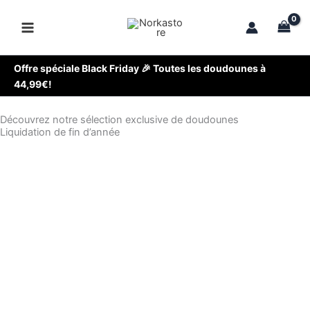
Aller
au
contenu
Offre spéciale Black Friday 🎉 Toutes les doudounes à
44,99€!
Découvrez notre sélection exclusive de doudounes
Liquidation de fin d’année
VOIR LE TOP VENTES