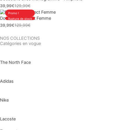
prix
prix
129,99€.
39,99€.
39,99
€
129,99
€
initial
actuel
Le
Le
Promo !
était :
est :
Doudoune Puffect Femme
Rupture de stock
prix
prix
129,99€.
39,99€.
39,99
€
129,99
€
initial
actuel
était :
est :
NOS COLLECTIONS
129,99€.
39,99€.
Catégories en vogue
The North Face
Adidas
Nike
Lacoste