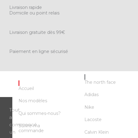
Livraison rapide
Domicile ou point relais
Livraison gratuite dès 99€
Paiement en ligne sécurisé
MARQUES
The north face
LIEN RAPIDE
Accueil
Adidas
Nos modèles
Nike
Tout
Qui sommes-nous?
a
Lacoste
commencé
Suivre ma
commande
un
Calvin Klein