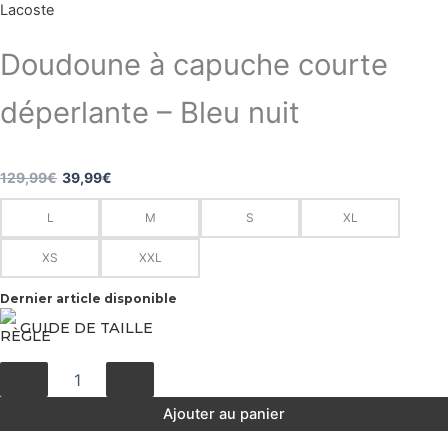
Lacoste
Doudoune à capuche courte
déperlante – Bleu nuit
Le
Le
129,99
€
39,99
€
quantité
prix
prix
L
M
S
XL
de
Doudoune
initial
actuel
XS
XXL
à
était :
est :
capuche
Dernier article disponible
courte
129,99€.
39,99€.
déperlante
GUIDE DE TAILLE
-
Bleu
nuit
Ajouter au panier