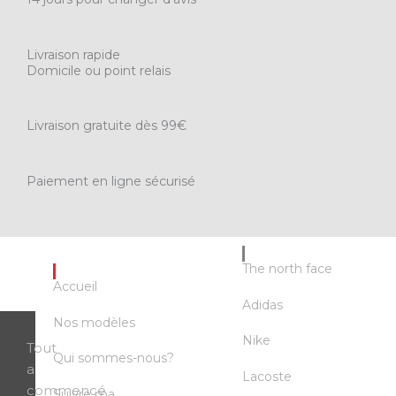
Livraison rapide
Domicile ou point relais
Livraison gratuite dès 99€
Paiement en ligne sécurisé
MARQUES
The north face
LIEN RAPIDE
Accueil
Adidas
Nos modèles
Nike
Tout
Qui sommes-nous?
a
Lacoste
commencé
Suivre ma