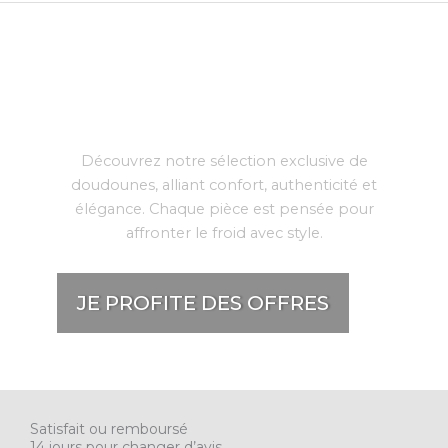
L’art de l’hiver selon
Norka
Découvrez notre sélection exclusive de
doudounes, alliant confort, authenticité et
élégance. Chaque pièce est pensée pour
affronter le froid avec style.
JE PROFITE DES OFFRES
Satisfait ou remboursé
14 jours pour changer d’avis