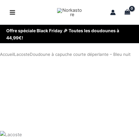
Aller
au
contenu
Offre spéciale Black Friday 🎉 Toutes les doudounes à
44,99€!
Accueil
Lacoste
Doudoune à capuche courte déperlante – Bleu nuit