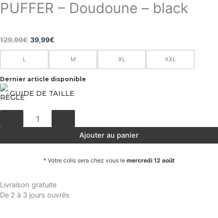
PUFFER – Doudoune – black
Le
Le
129,99
€
39,99
€
quantité
prix
prix
L
M
XL
XXL
de
PUFFER
initial
actuel
Dernier article disponible
-
était :
est :
Doudoune
GUIDE DE TAILLE
-
129,99€.
39,99€.
black
Ajouter au panier
* Votre colis sera chez vous le
mercredi 12 août
Livraison gratuite
De 2 à 3 jours ouvrés