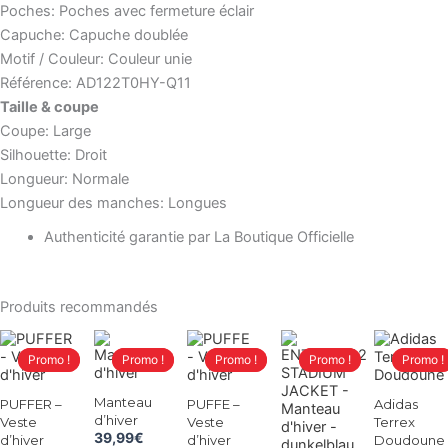
Poches: Poches avec fermeture éclair
Capuche: Capuche doublée
Motif / Couleur: Couleur unie
Référence: AD122T0HY-Q11
Taille & coupe
Coupe: Large
Silhouette: Droit
Longueur: Normale
Longueur des manches: Longues
Authenticité garantie par La Boutique Officielle
Produits recommandés
Le
Le
Le
Le
Le
Le
Le
Le
Le
Le
Ce
Ce
Ce
Ce
Ce
prix
prix
prix
prix
prix
prix
prix
prix
prix
prix
Promo !
Promo !
Promo !
Promo !
Promo !
Promo !
Promo !
Promo !
Promo !
Promo !
produit
produit
produit
produit
produit
initial
actuel
initial
actuel
initial
actuel
initial
actuel
initial
actuel
était :
est :
a
était :
est :
a
était :
est :
a
était :
est :
a
était :
est :
a
Manteau
PUFFER –
PUFFE –
Adidas
129,99€.
39,99€.
129,99€.
39,99€.
129,99€.
39,99€.
129,99€.
39,99€.
129,99€.
39,99€.
plusieurs
plusieurs
plusieurs
plusieurs
plusieurs
d’hiver
Veste
Veste
Terrex
variations.
variations.
variations.
variations.
variations.
39,99
€
d’hiver
d’hiver
Doudoune