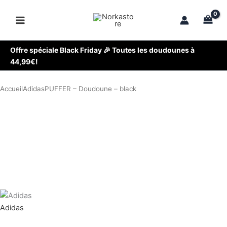
Aller
au
contenu
Offre spéciale Black Friday 🎉 Toutes les doudounes à
44,99€!
Accueil
Adidas
PUFFER – Doudoune – black
Adidas