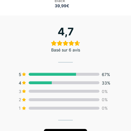
black
du
du
du
du
39,99
€
produit
produit
produit
produit
4,7
Basé sur 6 avis
5
67%
4
33%
3
0%
2
0%
1
0%